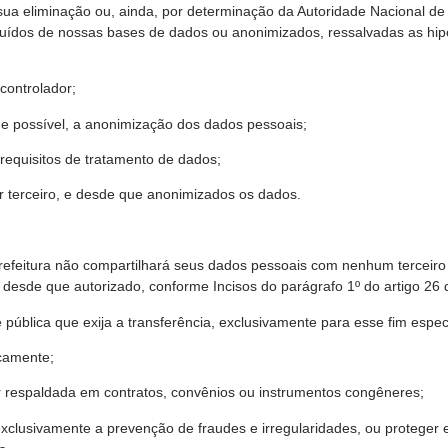
 a sua eliminação ou, ainda, por determinação da Autoridade Nacional
ídos de nossas bases de dados ou anonimizados, ressalvadas as hipó
controlador;
ue possível, a anonimização dos dados pessoais;
 requisitos de tratamento de dados;
r terceiro, e desde que anonimizados os dados.
Prefeitura não compartilhará seus dados pessoais com nenhum terceir
 desde que autorizado, conforme Incisos do parágrafo 1º do artigo 26
pública que exija a transferência, exclusivamente para esse fim espec
camente;
r respaldada em contratos, convênios ou instrumentos congêneres;
exclusivamente a prevenção de fraudes e irregularidades, ou proteger 