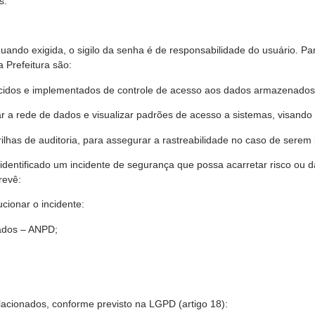
s.
uando exigida, o sigilo da senha é de responsabilidade do usuário. P
 Prefeitura são:
ecidos e implementados de controle de acesso aos dados armazenados
 a rede de dados e visualizar padrões de acesso a sistemas, visando i
trilhas de auditoria, para assegurar a rastreabilidade no caso de serem 
dentificado um incidente de segurança que possa acarretar risco ou d
revê:
cionar o incidente:
Dados – ANPD;
elacionados, conforme previsto na LGPD (artigo 18):