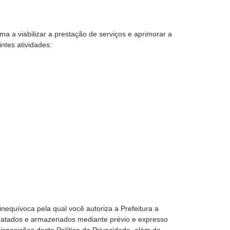
ma a viabilizar a prestação de serviços e aprimorar a
intes atividades:
nequívoca pela qual você autoriza a Prefeitura a
tratados e armazenados mediante prévio e expresso
isposições desta Política de Privacidade, além de