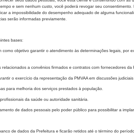
r tempo e sem nenhum custo, você poderá revogar seu consentimento. 
icar a impossibilidade do desempenho adequado de alguma funcionali
ias serão informadas previamente.
intes bases:
em como objetivo garantir o atendimento às determinações legais, po
s relacionados a convênios firmados e contratos com fornecedores da P
arantir o exercício da representação da PMVAA em discussões judiciais 
isas para melhoria dos serviços prestados à população.
rofissionais da saúde ou autoridade sanitária.
atamento de dados pessoais pelo poder público para possibilitar a implan
co de dados da Prefeitura e ficarão retidos até o término do período 