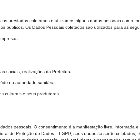
blicos prestados coletamos e utilizamos alguns dados pessoais como for
viços públicos. Os Dados Pessoais coletados são utilizados para as segu
empresas.
as sociais, realizações da Prefeitura.
úde ou autoridade sanitária.
tos culturais e seus produtores.
dados pessoais. O consentimento é a manifestação livre, informada e i
Geral de Proteção de Dados – LGPD, seus dados só serão coletados, 
 fornecer seus dados pessoais, você está ciente e consentindo com as d