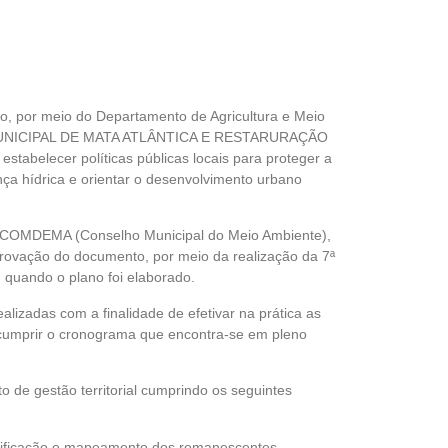
lto, por meio do Departamento de Agricultura e Meio
 MUNICIPAL DE MATA ATLÂNTICA E RESTARURAÇÃO
stabelecer políticas públicas locais para proteger a
nça hídrica e orientar o desenvolvimento urbano
 COMDEMA (Conselho Municipal do Meio Ambiente),
provação do documento, por meio da realização da 7ª
, quando o plano foi elaborado.
lizadas com a finalidade de efetivar na prática as
cumprir o cronograma que encontra-se em pleno
 de gestão territorial cumprindo os seguintes
tificação e mapeamento dos remanescentes